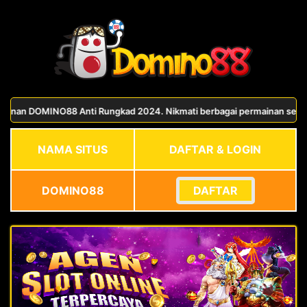
an DOMINO88 Anti Rungkad 2024. Nikmati berbagai permainan seru seperti
NAMA SITUS
DAFTAR & LOGIN
DOMINO88
DAFTAR