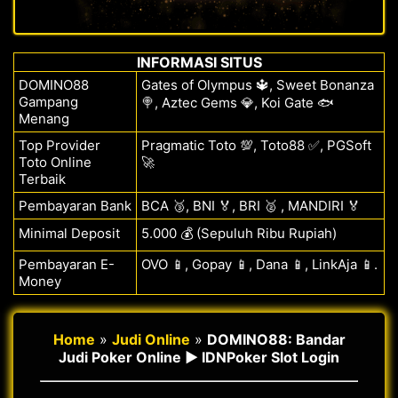
INFORMASI SITUS
DOMINO88
Gates of Olympus 🔱, Sweet Bonanza
Gampang
🍭, Aztec Gems 💎, Koi Gate 🐟
Menang
Top Provider
Pragmatic Toto 💯, Toto88 ✅, PGSoft
Toto Online
🚀
Terbaik
Pembayaran Bank
BCA 🥉, BNI 🏅, BRI 🥈 , MANDIRI 🏅
Minimal Deposit
5.000 💰 (Sepuluh Ribu Rupiah)
Pembayaran E-
OVO 📱, Gopay 📱, Dana 📱, LinkAja 📱.
Money
Home
»
Judi Online
»
DOMINO88: Bandar
Judi Poker Online ► IDNPoker Slot Login