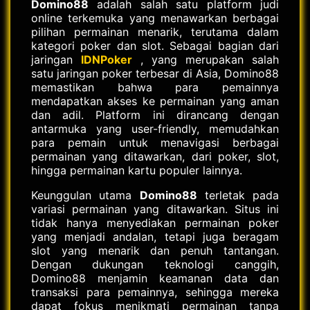
Domino88
adalah salah satu platform judi
online terkemuka yang menawarkan berbagai
pilihan permainan menarik, terutama dalam
kategori poker dan slot. Sebagai bagian dari
jaringan
IDNPoker
, yang merupakan salah
satu jaringan poker terbesar di Asia, Domino88
memastikan bahwa para pemainnya
mendapatkan akses ke permainan yang aman
dan adil. Platform ini dirancang dengan
antarmuka yang user-friendly, memudahkan
para pemain untuk menavigasi berbagai
permainan yang ditawarkan, dari poker, slot,
hingga permainan kartu populer lainnya.
Keunggulan utama
Domino88
terletak pada
variasi permainan yang ditawarkan. Situs ini
tidak hanya menyediakan permainan poker
yang menjadi andalan, tetapi juga beragam
slot yang menarik dan penuh tantangan.
Dengan dukungan teknologi canggih,
Domino88 menjamin keamanan data dan
transaksi para pemainnya, sehingga mereka
dapat fokus menikmati permainan tanpa