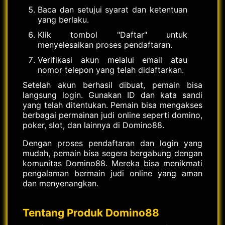
Baca dan setujui syarat dan ketentuan
yang berlaku.
Klik tombol "Daftar" untuk
menyelesaikan proses pendaftaran.
Verifikasi akun melalui email atau
nomor telepon yang telah didaftarkan.
Setelah akun berhasil dibuat, pemain bisa
langsung login. Gunakan ID dan kata sandi
yang telah ditentukan. Pemain bisa mengakses
berbagai permainan judi online seperti domino,
poker, slot, dan lainnya di Domino88.
Dengan proses pendaftaran dan login yang
mudah, pemain bisa segera bergabung dengan
komunitas Domino88. Mereka bisa menikmati
pengalaman bermain judi online yang aman
dan menyenangkan.
Tentang Produk Domino88