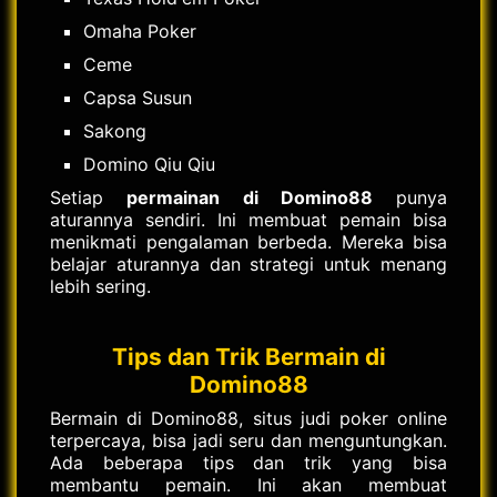
Omaha Poker
Ceme
Capsa Susun
Sakong
Domino Qiu Qiu
Setiap
permainan di Domino88
punya
aturannya sendiri. Ini membuat pemain bisa
menikmati pengalaman berbeda. Mereka bisa
belajar aturannya dan strategi untuk menang
lebih sering.
Tips dan Trik Bermain di
Domino88
Bermain di Domino88, situs judi poker online
terpercaya, bisa jadi seru dan menguntungkan.
Ada beberapa tips dan trik yang bisa
membantu pemain. Ini akan membuat