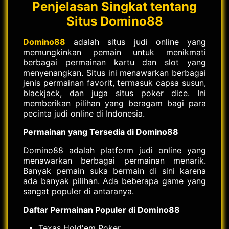
Penjelasan Singkat tentang
Situs Domino88
Domino88
adalah situs judi online yang
memungkinkan pemain untuk menikmati
berbagai permainan kartu dan slot yang
menyenangkan. Situs ini menawarkan berbagai
jenis permainan favorit, termasuk capsa susun,
blackjack, dan juga situs poker dice. Ini
memberikan pilihan yang beragam bagi para
pecinta judi online di Indonesia.
Permainan yang Tersedia di Domino88
Domino88 adalah platform judi online yang
menawarkan berbagai permainan menarik.
Banyak pemain suka bermain di sini karena
ada banyak pilihan. Ada beberapa game yang
sangat populer di antaranya.
Daftar Permainan Populer di Domino88
Texas Hold'em Poker