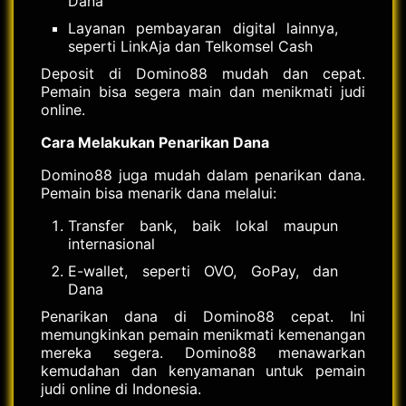
Dana
Layanan pembayaran digital lainnya,
seperti LinkAja dan Telkomsel Cash
Deposit di Domino88 mudah dan cepat.
Pemain bisa segera main dan menikmati judi
online.
Cara Melakukan Penarikan Dana
Domino88 juga mudah dalam penarikan dana.
Pemain bisa menarik dana melalui:
Transfer bank, baik lokal maupun
internasional
E-wallet, seperti OVO, GoPay, dan
Dana
Penarikan dana di Domino88 cepat. Ini
memungkinkan pemain menikmati kemenangan
mereka segera. Domino88 menawarkan
kemudahan dan kenyamanan untuk pemain
judi online di Indonesia.